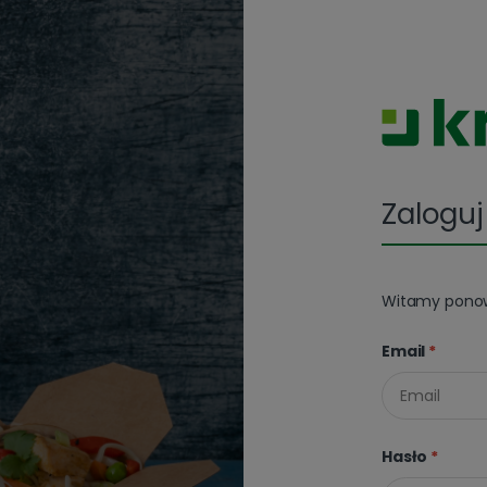
Zaloguj
Witamy ponown
Email
*
Hasło
*