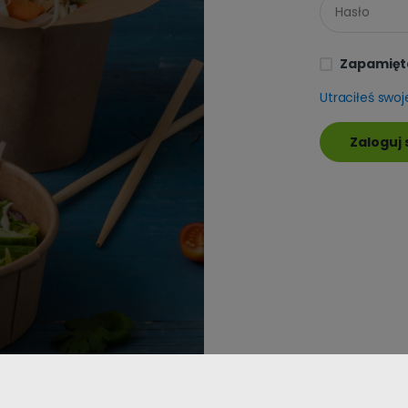
Zapamięt
Utraciłeś swoj
Zaloguj 